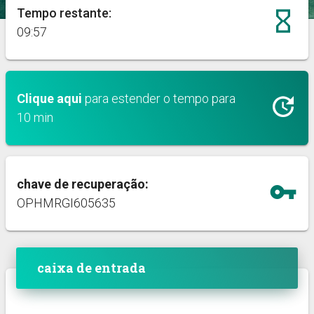
Tempo restante:
hourglass_empty
09:56
Clique aqui
para estender o tempo para
update
10 min
chave de recuperação:
vpn_key
OPHMRGI605635
caixa de entrada